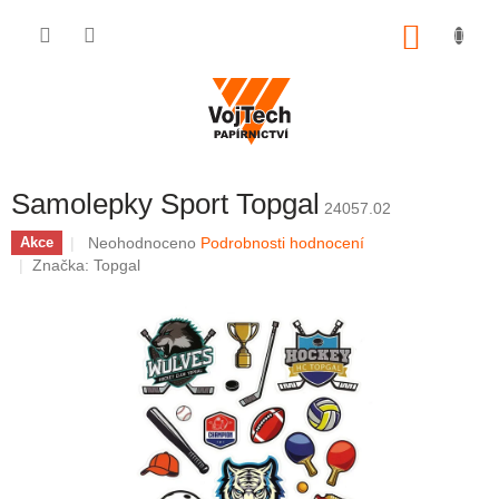
Přejít na obsah
NÁKUP
Samolepky Sport Topgal
24057.02
Průměrné hodnocení produktu je 0,0 z 5 hvězdiček.
Neohodnoceno
Podrobnosti hodnocení
Akce
Značka:
Topgal