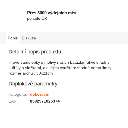
Přes 3000 výdejních míst
po celé ČR
Popis
Diskuze
Detailní popis produktu
Hravé samolepky s motivy našich batůžků. Skvěle ladí s
kufříky a složkami, ale jejich využití rozhodně nemá limity.
rozměr archu : 30x21cm
Doplňkové parametry
Kategorie
:
dekorační
EAN
:
8592571025374
Zápatí