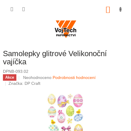
Přejít na obsah
NÁKUP
Samolepky glitrové Velikonoční
vajíčka
DPNB-093.02
Průměrné hodnocení produktu je 0,0 z 5 hvězdiček.
Neohodnoceno
Podrobnosti hodnocení
Akce
Značka:
DP Craft