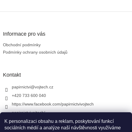
Zápatí
Informace pro vás
Obchodní podmínky
Podmínky ochrany osobních údajů
Kontakt
papirnictvi
@
vojtech.cz
+420 733 600 040
https://www.facebook.com/papirnictvivojtech
papirnictvivojtech/
+420 733 600 040
K personalizaci obsahu a reklam, poskytování funkcí
sociálních médií a analýze naší návštěvnosti využíváme