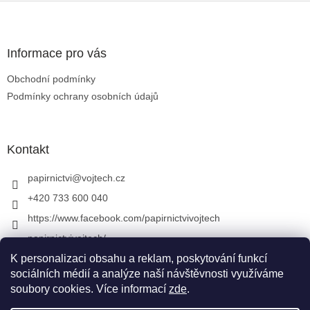
Zápatí
Informace pro vás
Obchodní podmínky
Podmínky ochrany osobních údajů
Kontakt
papirnictvi
@
vojtech.cz
+420 733 600 040
https://www.facebook.com/papirnictvivojtech
papirnictvivojtech/
+420 733 600 040
K personalizaci obsahu a reklam, poskytování funkcí
sociálních médií a analýze naší návštěvnosti využíváme
soubory cookies. Více informací
zde
.