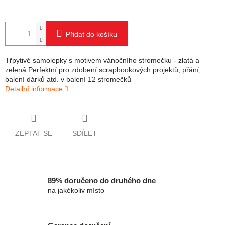
Přidat do košíku
Třpytivé samolepky s motivem vánočního stromečku - zlatá a
zelená Perfektní pro zdobení scrapbookových projektů, přání,
balení dárků atd. v balení 12 stromečků
Detailní informace
ZEPTAT SE
SDÍLET
89% doručeno do druhého dne
na jakékoliv místo