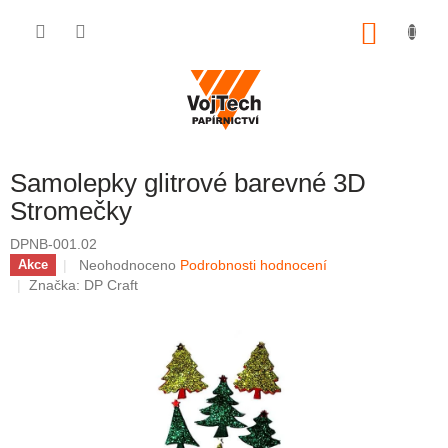
Přejít na obsah
NÁKUP
Samolepky glitrové barevné 3D
Stromečky
DPNB-001.02
Průměrné hodnocení produktu je 0,0 z 5 hvězdiček.
Neohodnoceno
Podrobnosti hodnocení
Akce
Značka:
DP Craft