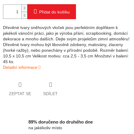
Přidat do košíku
Dřevěné tvary sněhových vloček jsou perfektním doplňkem k
jakékoli vánoční práci, jako je výroba přání, scrapbooking, domácí
dekorace a mnoho dalších. Dejte svým projektům zimní atmosféru!
Dřevěné tvary mohou být libovolně zdobeny, malovány, zlaceny
(horké ražby), nebo ponechány v přírodní podobě. Rozměr balení:
10,5 x 10,5 cm Velikost motivu: cca 2,5 - 3,5 cm Množství v balení:
45 ks.
Detailní informace
ZEPTAT SE
SDÍLET
89% doručeno do druhého dne
na jakékoliv místo