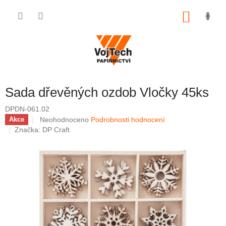
Přejít na obsah
NÁKUP
Sada dřevěných ozdob Vločky 45ks
DPDN-061.02
Průměrné hodnocení produktu je 0,0 z 5 hvězdiček.
Neohodnoceno
Podrobnosti hodnocení
Akce
Značka:
DP Craft