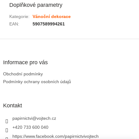
Doplňkové parametry
Kategorie
:
Vánoční dekorace
EAN
:
5907589994261
Zápatí
Informace pro vás
Obchodní podmínky
Podmínky ochrany osobních údajů
Kontakt
papirnictvi
@
vojtech.cz
+420 733 600 040
https://www.facebook.com/papirnictvivojtech