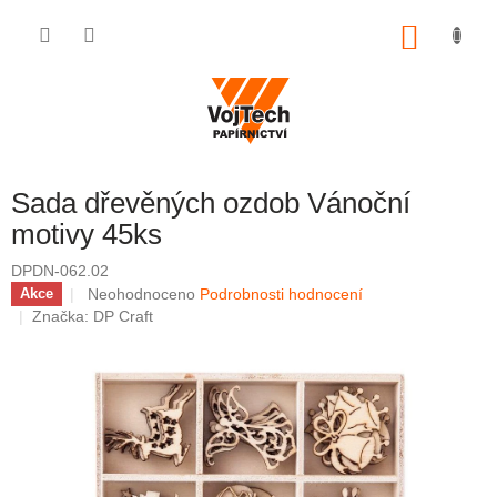
Přejít na obsah
NÁKUP
Sada dřevěných ozdob Vánoční
motivy 45ks
DPDN-062.02
Průměrné hodnocení produktu je 0,0 z 5 hvězdiček.
Neohodnoceno
Podrobnosti hodnocení
Akce
Značka:
DP Craft