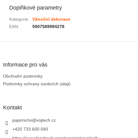
Doplňkové parametry
Kategorie
:
Vánoční dekorace
EAN
:
5907589994278
Zápatí
Informace pro vás
Obchodní podmínky
Podmínky ochrany osobních údajů
Kontakt
papirnictvi
@
vojtech.cz
+420 733 600 040
https://www.facebook.com/papirnictvivojtech