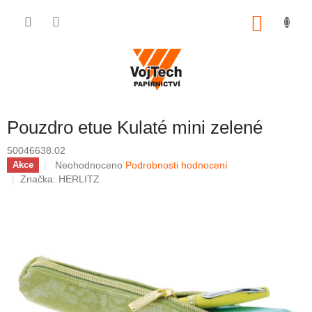
Přejít na obsah
NÁKUP
Pouzdro etue Kulaté mini zelené
50046638.02
Průměrné hodnocení produktu je 0,0 z 5 hvězdiček.
Neohodnoceno
Podrobnosti hodnocení
Akce
Značka:
HERLITZ