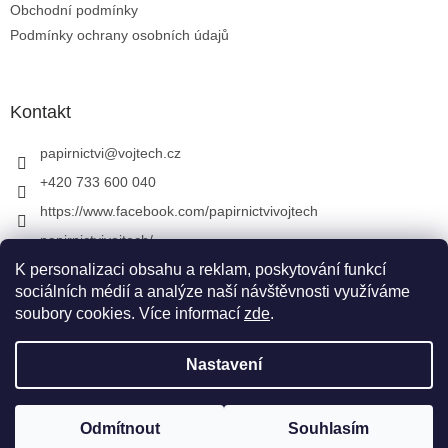
Obchodní podmínky
Podmínky ochrany osobních údajů
Kontakt
papirnictvi
@
vojtech.cz
+420 733 600 040
https://www.facebook.com/papirnictvivojtech
papirnictvivojtech/
+420 733 600 040
K personalizaci obsahu a reklam, poskytování funkcí
sociálních médií a analýze naší návštěvnosti využíváme
soubory cookies. Více informací
zde
.
Vytvořil Shoptet
&
Nastavení
Copyright 2026
Papírnictví VojTech
. Všechna práva
Odmítnout
Souhlasím
vyhrazena.
Upravit nastavení cookies