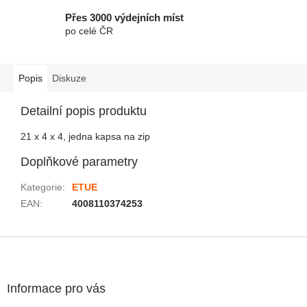
Přes 3000 výdejních míst
po celé ČR
Popis
Diskuze
Detailní popis produktu
21 x 4 x 4, jedna kapsa na zip
Doplňkové parametry
Kategorie
:
ETUE
EAN
:
4008110374253
Zápatí
Informace pro vás