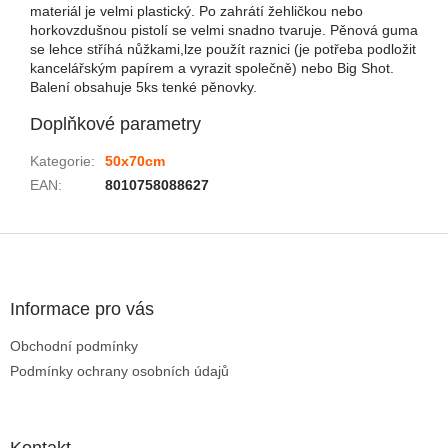
materiál je velmi plastický. Po zahrátí žehličkou nebo
horkovzdušnou pistolí se velmi snadno tvaruje. Pěnová guma
se lehce stříhá nůžkami,lze použít raznici (je potřeba podložit
kancelářským papírem a vyrazit společně) nebo Big Shot.
Balení obsahuje 5ks tenké pěnovky.
Doplňkové parametry
Kategorie
:
50x70cm
EAN
:
8010758088627
Zápatí
Informace pro vás
Obchodní podmínky
Podmínky ochrany osobních údajů
Kontakt