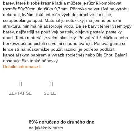
barev, které k sobě krásně ladí a můžete je různě kombinovat
rozměr 50x70cm. tloušťka 0,7mm. Pěnovka se využívá na výrobu
dekorací, květin, listů, interiérových dekorací ve floristice,
scrapbookingu apod. Materiál je netoxický, má jemně porézní
strukturu, minimálně absorbuje vodu. Dá se barvit téměř všemitypy
barev, nejčastěji se používají pastely, olejové pastely, pastelky
apod. Tento materiál je velmi plastický. Po zahrátí žehličkou nebo
horkovzdušnou pistolí se velmi snadno tvaruje. Pěnová guma se
lehce stříhá nůžkami,lze použít raznici (je potřeba podložit
kancelářským papírem a vyrazit společně) nebo Big Shot. Balení
obsahuje 5ks tenké pěnovky.
Detailní informace
ZEPTAT SE
SDÍLET
89% doručeno do druhého dne
na jakékoliv místo