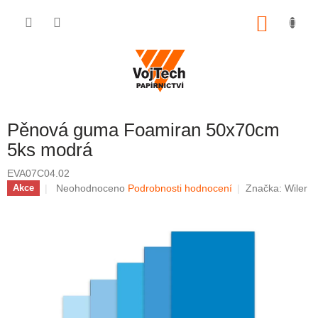
Přejít na obsah
NÁKUP
Pěnová guma Foamiran 50x70cm
5ks modrá
EVA07C04.02
Průměrné hodnocení produktu je 0,0 z 5 hvězdiček.
Neohodnoceno
Podrobnosti hodnocení
Značka:
Wiler
Akce