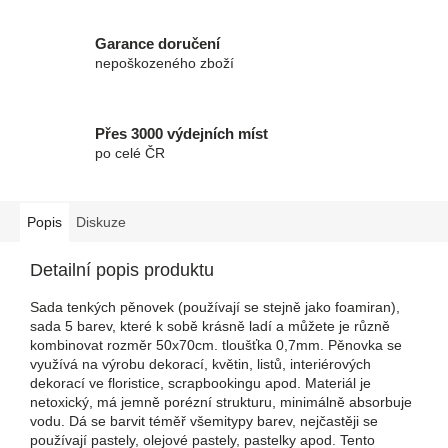
Garance doručení
nepoškozeného zboží
Přes 3000 výdejních míst
po celé ČR
Popis
Diskuze
Detailní popis produktu
Sada tenkých pěnovek (používají se stejně jako foamiran),
sada 5 barev, které k sobě krásně ladí a můžete je různě
kombinovat rozměr 50x70cm. tloušťka 0,7mm. Pěnovka se
využívá na výrobu dekorací, květin, listů, interiérových
dekorací ve floristice, scrapbookingu apod. Materiál je
netoxický, má jemně porézní strukturu, minimálně absorbuje
vodu. Dá se barvit téměř všemitypy barev, nejčastěji se
používají pastely, olejové pastely, pastelky apod. Tento