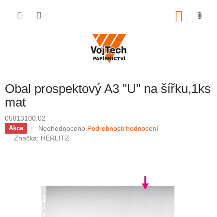
Přejít na obsah
NÁKUP
Obal prospektový A3 "U" na šířku,1ks
mat
05813100.02
Průměrné hodnocení produktu je 0,0 z 5 hvězdiček.
Neohodnoceno
Podrobnosti hodnocení
Akce
Značka:
HERLITZ