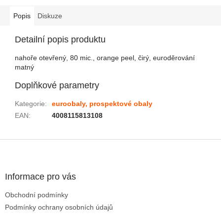
Popis
Diskuze
Detailní popis produktu
nahoře otevřený, 80 mic., orange peel, čirý, euroděrování
matný
Doplňkové parametry
Kategorie
:
euroobaly, prospektové obaly
EAN
:
4008115813108
Zápatí
Informace pro vás
Obchodní podmínky
Podmínky ochrany osobních údajů