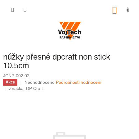
Přejít na obsah
NÁKUP
nůžky přesné dpcraft non stick
10.5cm
JCNP-002.02
Průměrné hodnocení produktu je 0,0 z 5 hvězdiček.
Neohodnoceno
Podrobnosti hodnocení
Akce
Značka:
DP Craft