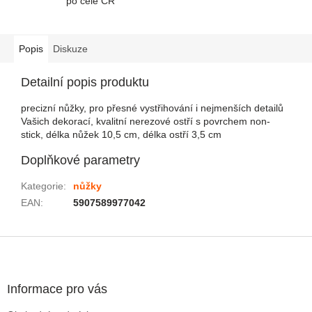
po celé ČR
Popis
Diskuze
Detailní popis produktu
precizní nůžky, pro přesné vystřihování i nejmenších detailů
Vašich dekorací, kvalitní nerezové ostří s povrchem non-
stick, délka nůžek 10,5 cm, délka ostří 3,5 cm
Doplňkové parametry
Kategorie
:
nůžky
EAN
:
5907589977042
Zápatí
Informace pro vás