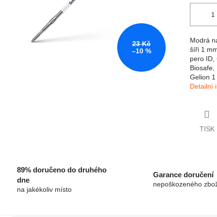
Modrá ná
23 Kč
šíři 1 m
–10 %
pero ID,
Biosafe, 
Gelion 1
Detailní
TISK
89% doručeno do druhého
Garance doručení
dne
nepoškozeného zbož
na jakékoliv místo