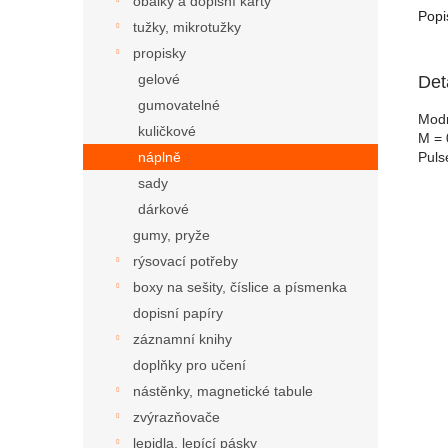
obálky a dopisní karty
Popi
tužky, mikrotužky
propisky
gelové
Det
gumovatelné
Modr
kuličkové
M = 
Puls
náplně
sady
dárkové
gumy, pryže
rýsovací potřeby
boxy na sešity, číslice a písmenka
dopisní papíry
záznamní knihy
doplňky pro učení
nástěnky, magnetické tabule
zvýrazňovače
lepidla, lepící pásky