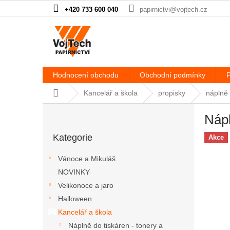
Přejít na obsah
+420 733 600 040
papirnictvi@vojtech.cz
Hodnocení obchodu
Obchodní podmínky
P
Domů
Kancelář a škola
propisky
náplně
Postranní panel
Náp
Přeskočit kategorie
Kategorie
Akce
Vánoce a Mikuláš
NOVINKY
Velikonoce a jaro
Halloween
Kancelář a škola
Náplně do tiskáren - tonery a