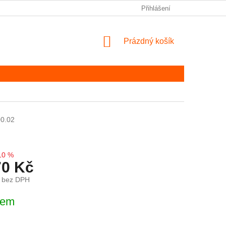
Přihlášení
NÁKUPNÍ KOŠÍK
Prázdný košík
0.02
10 %
70 Kč
č bez DPH
ena:
dem