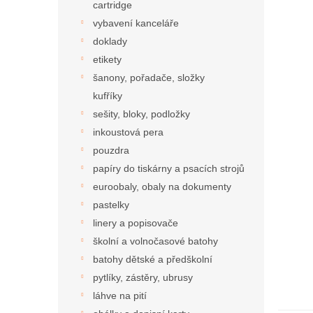
cartridge
vybavení kanceláře
doklady
etikety
šanony, pořadače, složky
kufříky
sešity, bloky, podložky
inkoustová pera
pouzdra
papíry do tiskárny a psacích strojů
euroobaly, obaly na dokumenty
pastelky
linery a popisovače
školní a volnočasové batohy
batohy dětské a předškolní
pytlíky, zástěry, ubrusy
láhve na pití