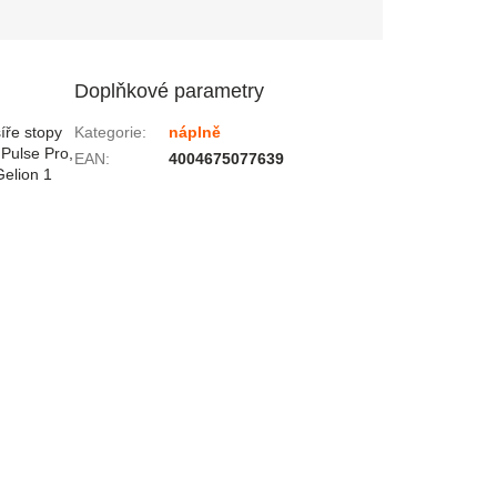
Doplňkové parametry
íře stopy
Kategorie
:
náplně
 Pulse Pro,
EAN
:
4004675077639
Gelion 1