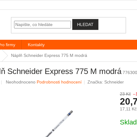
HLEDAT
ro firmy
Kontakty
Náplň Schneider Express 775 M modrá
lň Schneider Express 775 M modrá
776300
Průměrné hodnocení produktu je 0,0 z 5 hvězdiček.
Neohodnoceno
Podrobnosti hodnocení
Značka:
Schneider
23 Kč
–
20,
17,11 K
Měrná c
Skla