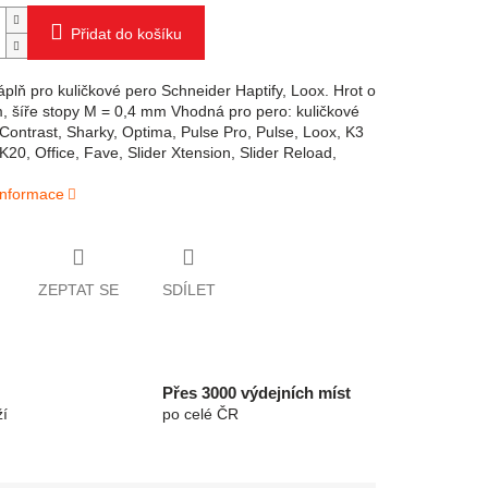
Přidat do košíku
plň pro kuličkové pero Schneider Haptify, Loox. Hrot o
m, šíře stopy M = 0,4 mm Vhodná pro pero: kuličkové
 Contrast, Sharky, Optima, Pulse Pro, Pulse, Loox, K3
K20, Office, Fave, Slider Xtension, Slider Reload,
 informace
ZEPTAT SE
SDÍLET
Přes 3000 výdejních míst
í
po celé ČR