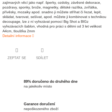
zajímavých věcí jako např. šperky, ozdoby, závěsné dekorace,
pozdravy, sponky, brože, magnetky, dětské razítka, zvířátka,
přívěsky, mozaiky apod. snadno ji můžete stříhat či řezat, lepit,
skládat, tvarovat, sešívat, apod. můžete ji kombinovat s technikou
decoupage, lze z ní vyřezávat pomocí Big Shot a BIGz
vyřezávacích šablon, vhodná pro práci s dětmi od 3 let velikost
A4cm, tloušťka 2mm
Detailní informace
ZEPTAT SE
SDÍLET
89% doručeno do druhého dne
na jakékoliv místo
Garance doručení
nepoškozeného zboží