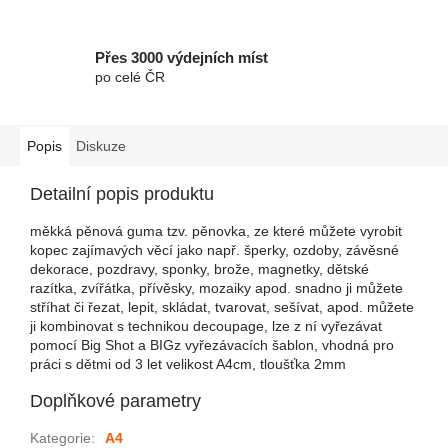
Přes 3000 výdejních míst
po celé ČR
Popis
Diskuze
Detailní popis produktu
měkká pěnová guma tzv. pěnovka, ze které můžete vyrobit
kopec zajímavých věcí jako např. šperky, ozdoby, závěsné
dekorace, pozdravy, sponky, brože, magnetky, dětské
razítka, zvířátka, přívěsky, mozaiky apod. snadno ji můžete
stříhat či řezat, lepit, skládat, tvarovat, sešívat, apod. můžete
ji kombinovat s technikou decoupage, lze z ní vyřezávat
pomocí Big Shot a BIGz vyřezávacích šablon, vhodná pro
práci s dětmi od 3 let velikost A4cm, tloušťka 2mm
Doplňkové parametry
Kategorie
:
A4