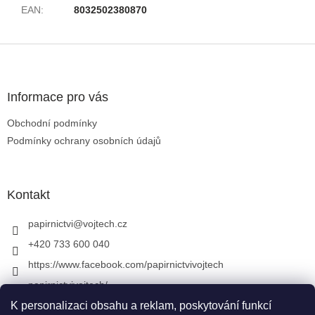
EAN
:
8032502380870
Zápatí
Informace pro vás
Obchodní podmínky
Podmínky ochrany osobních údajů
Kontakt
papirnictvi
@
vojtech.cz
+420 733 600 040
https://www.facebook.com/papirnictvivojtech
papirnictvivojtech/
+420 733 600 040
K personalizaci obsahu a reklam, poskytování funkcí