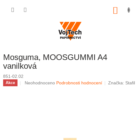
Přejít na obsah
NÁKUP
Mosguma, MOOSGUMMI A4
vanilková
851-02.02
Průměrné hodnocení produktu je 0,0 z 5 hvězdiček.
Neohodnoceno
Podrobnosti hodnocení
Značka:
Stafil
Akce