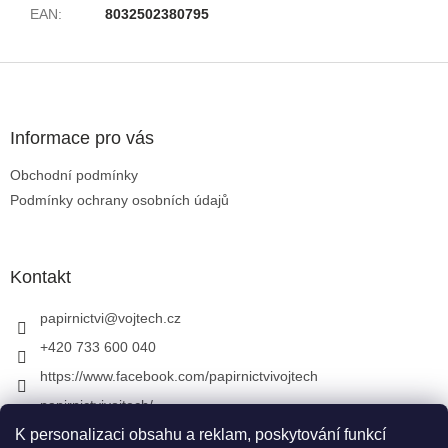
EAN
:
8032502380795
Zápatí
Informace pro vás
Obchodní podmínky
Podmínky ochrany osobních údajů
Kontakt
papirnictvi
@
vojtech.cz
+420 733 600 040
https://www.facebook.com/papirnictvivojtech
papirnictvivojtech/
+420 733 600 040
K personalizaci obsahu a reklam, poskytování funkcí