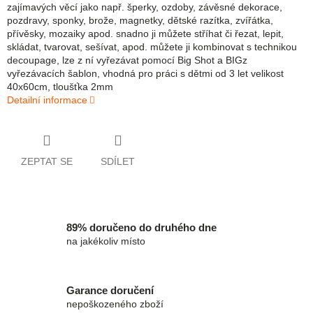
zajímavých věcí jako např. šperky, ozdoby, závěsné dekorace,
pozdravy, sponky, brože, magnetky, dětské razítka, zvířátka,
přívěsky, mozaiky apod. snadno ji můžete stříhat či řezat, lepit,
skládat, tvarovat, sešívat, apod. můžete ji kombinovat s technikou
decoupage, lze z ní vyřezávat pomocí Big Shot a BIGz
vyřezávacích šablon, vhodná pro práci s dětmi od 3 let velikost
40x60cm, tloušťka 2mm
Detailní informace
ZEPTAT SE
SDÍLET
89% doručeno do druhého dne
na jakékoliv místo
Garance doručení
nepoškozeného zboží