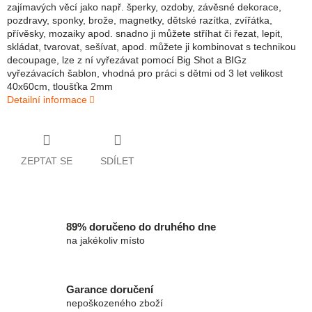
zajímavých věcí jako např. šperky, ozdoby, závěsné dekorace,
pozdravy, sponky, brože, magnetky, dětské razítka, zvířátka,
přívěsky, mozaiky apod. snadno ji můžete stříhat či řezat, lepit,
skládat, tvarovat, sešívat, apod. můžete ji kombinovat s technikou
decoupage, lze z ní vyřezávat pomocí Big Shot a BIGz
vyřezávacích šablon, vhodná pro práci s dětmi od 3 let velikost
40x60cm, tloušťka 2mm
Detailní informace
ZEPTAT SE
SDÍLET
89% doručeno do druhého dne
na jakékoliv místo
Garance doručení
nepoškozeného zboží