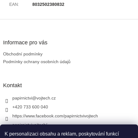
EAN
:
8032502380832
Zápatí
Informace pro vás
Obchodní podmínky
Podmínky ochrany osobních údajů
Kontakt
papirnictvi
@
vojtech.cz
+420 733 600 040
https://www.facebook.com/papirnictvivojtech
papirnictvivojtech/
+420 733 600 040
K personalizaci obsahu a reklam, poskytování funkcí