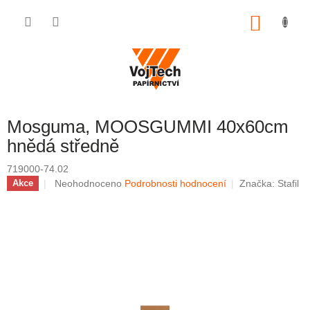
Přejít na obsah
NÁKUP
Mosguma, MOOSGUMMI 40x60cm
hnědá středně
719000-74.02
Průměrné hodnocení produktu je 0,0 z 5 hvězdiček.
Neohodnoceno
Podrobnosti hodnocení
Značka:
Stafil
Akce