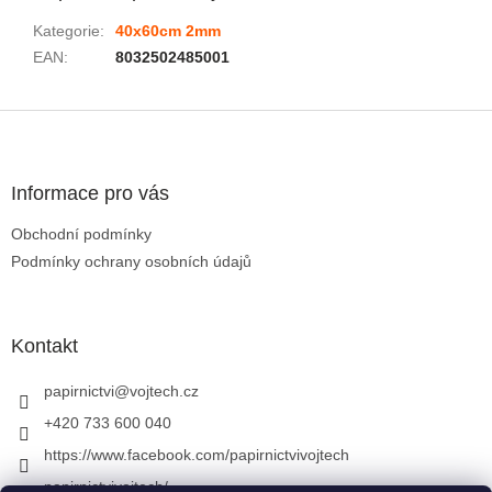
Kategorie
:
40x60cm 2mm
EAN
:
8032502485001
Zápatí
Informace pro vás
Obchodní podmínky
Podmínky ochrany osobních údajů
Kontakt
papirnictvi
@
vojtech.cz
+420 733 600 040
https://www.facebook.com/papirnictvivojtech
papirnictvivojtech/