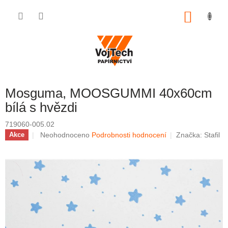
Přejít na obsah
NÁKUP
Mosguma, MOOSGUMMI 40x60cm
bílá s hvězdi
719060-005.02
Průměrné hodnocení produktu je 0,0 z 5 hvězdiček.
Neohodnoceno
Podrobnosti hodnocení
Značka:
Stafil
Akce