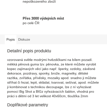
nepoškozeného zboží
Přes 3000 výdejních míst
po celé ČR
Popis
Diskuze
Detailní popis produktu
vzorovaná světle modrými hvězdičkami na bílem pozadí.
měkká pěnová guma tzv. pěnovka, ze které můžete vyrobit
kopec zajímavých věcí jako např. šperky, ozdoby, závěsné
dekorace, pozdravy, sponky, brože, magnetky, dětské
razítka, zvířátka, přívěsky, mozaiky apod. snadno ji můžete
stříhat či řezat, lepit, skládat, tvarovat, sešívat, apod. můžete
ji kombinovat s technikou decoupage, lze z ní vyřezávat
pomocí Big Shot a BIGz vyřezávacích šablon, vhodná pro
práci s dětmi od 3 let velikost 40x60cm, tloušťka 2mm
Doplňkové parametry