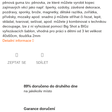
pěnová guma tzv. pěnovka, ze které můžete vyrobit kopec
zajímavých věcí jako např. šperky, ozdoby, závěsné dekorace,
pozdravy, sponky, brože, magnetky, dětské razítka, zvířátka,
přívěsky, mozaiky apod. snadno ji můžete stříhat či řezat, lepit,
skládat, tvarovat, sešívat, apod. můžete ji kombinovat s technikou
decoupage, lze z ní vyřezávat pomocí Big Shot a BIGz
vyřezávacích šablon, vhodná pro práci s dětmi od 3 let velikost
40x60cm, tloušťka 2mm
Detailní informace
ZEPTAT SE
SDÍLET
89% doručeno do druhého dne
na jakékoliv místo
Garance doručení