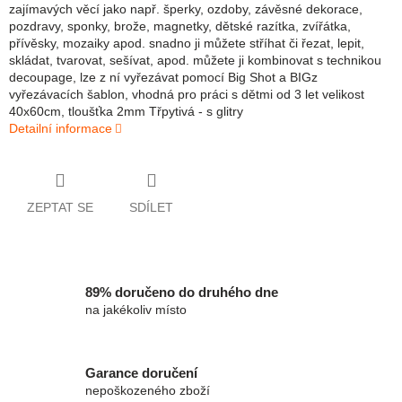
zajímavých věcí jako např. šperky, ozdoby, závěsné dekorace,
pozdravy, sponky, brože, magnetky, dětské razítka, zvířátka,
přívěsky, mozaiky apod. snadno ji můžete stříhat či řezat, lepit,
skládat, tvarovat, sešívat, apod. můžete ji kombinovat s technikou
decoupage, lze z ní vyřezávat pomocí Big Shot a BIGz
vyřezávacích šablon, vhodná pro práci s dětmi od 3 let velikost
40x60cm, tloušťka 2mm Třpytivá - s glitry
Detailní informace
ZEPTAT SE
SDÍLET
89% doručeno do druhého dne
na jakékoliv místo
Garance doručení
nepoškozeného zboží