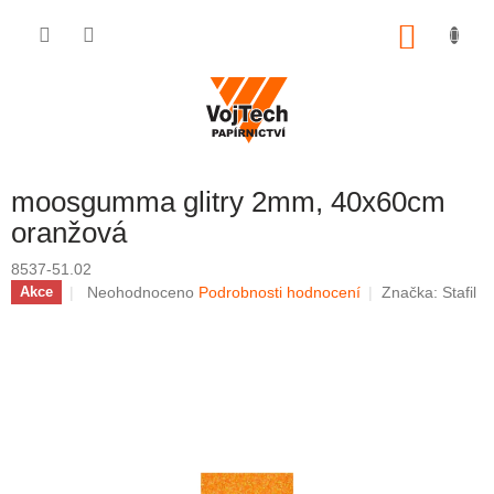
Přejít na obsah
NÁKUP
moosgumma glitry 2mm, 40x60cm
oranžová
8537-51.02
Průměrné hodnocení produktu je 0,0 z 5 hvězdiček.
Neohodnoceno
Podrobnosti hodnocení
Značka:
Stafil
Akce