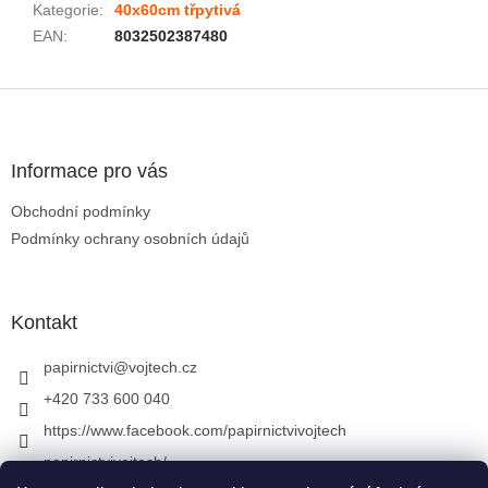
Kategorie
:
40x60cm třpytivá
EAN
:
8032502387480
Zápatí
Informace pro vás
Obchodní podmínky
Podmínky ochrany osobních údajů
Kontakt
papirnictvi
@
vojtech.cz
+420 733 600 040
https://www.facebook.com/papirnictvivojtech
papirnictvivojtech/