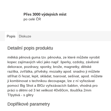
Přes 3000 výdejních míst
po celé ČR
Popis
Diskuze
Detailní popis produktu
měkká pěnová guma tzv. pěnovka, ze které můžete vyrobit
kopec zajímavých věcí jako např. šperky, ozdoby, závěsné
dekorace, pozdravy, sponky, brože, magnetky, dětské
razítka, zvířátka, přívěsky, mozaiky apod. snadno ji můžete
stříhat či řezat, lepit, skládat, tvarovat, sešívat, apod. můžete
ji kombinovat s technikou decoupage, lze z ní vyřezávat
pomocí Big Shot a BIGz vyřezávacích šablon, vhodná pro
práci s dětmi od 3 let velikost 40x60cm, tloušťka 2mm
Třpytivá - s glitry
Doplňkové parametry