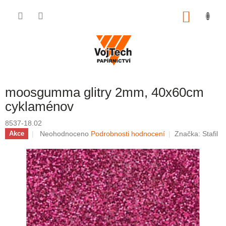
Přejít na obsah
NÁKUP
moosgumma glitry 2mm, 40x60cm
cyklaménov
8537-18.02
Průměrné hodnocení produktu je 0,0 z 5 hvězdiček.
Neohodnoceno
Podrobnosti hodnocení
Značka:
Stafil
Akce