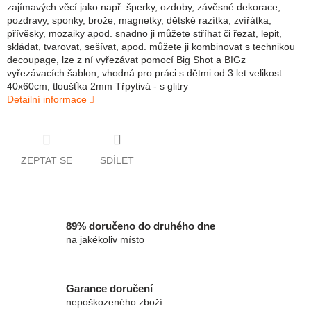
zajímavých věcí jako např. šperky, ozdoby, závěsné dekorace,
pozdravy, sponky, brože, magnetky, dětské razítka, zvířátka,
přívěsky, mozaiky apod. snadno ji můžete stříhat či řezat, lepit,
skládat, tvarovat, sešívat, apod. můžete ji kombinovat s technikou
decoupage, lze z ní vyřezávat pomocí Big Shot a BIGz
vyřezávacích šablon, vhodná pro práci s dětmi od 3 let velikost
40x60cm, tloušťka 2mm Třpytivá - s glitry
Detailní informace
ZEPTAT SE
SDÍLET
89% doručeno do druhého dne
na jakékoliv místo
Garance doručení
nepoškozeného zboží