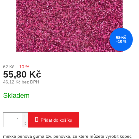
62 Kč
–10 %
62 Kč
–10 %
55,80 Kč
46,12 Kč bez DPH
Měrná cena:
Skladem
Přidat do košíku
měkká pěnová guma tzv. pěnovka, ze které můžete vyrobit kopec