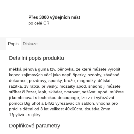
Přes 3000 výdejních míst
po celé ČR
Popis
Diskuze
Detailní popis produktu
měkká pěnová guma tzv. pěnovka, ze které můžete vyrobit
kopec zajímavých věcí jako např. šperky, ozdoby, závěsné
dekorace, pozdravy, sponky, brože, magnetky, dětské
razítka, zvířátka, přívěsky, mozaiky apod. snadno ji můžete
stříhat či řezat, lepit, skládat, tvarovat, sešívat, apod. můžete
ji kombinovat s technikou decoupage, lze z ní vyřezávat
pomocí Big Shot a BIGz vyřezávacích šablon, vhodná pro
práci s dětmi od 3 let velikost 40x60cm, tloušťka 2mm
Třpytivá - s glitry
Doplňkové parametry