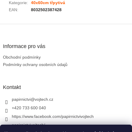
Kategorie
:
40x60cm třpytivá
EAN
:
8032502387428
Zápatí
Informace pro vás
Obchodní podmínky
Podmínky ochrany osobních údajů
Kontakt
papirnictvi
@
vojtech.cz
+420 733 600 040
https://www.facebook.com/papirnictvivojtech
papirnictvivojtech/