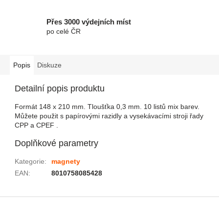
Přes 3000 výdejních míst
po celé ČR
Popis
Diskuze
Detailní popis produktu
Formát 148 x 210 mm. Tloušťka 0,3 mm. 10 listů mix barev.
Můžete použit s papírovými razidly a vysekávacími stroji řady
CPP a CPEF .
Doplňkové parametry
Kategorie
:
magnety
EAN
:
8010758085428
Zápatí