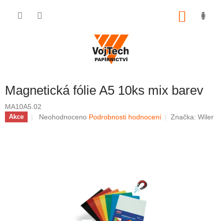
Přejít na obsah
NÁKUP
Magnetická fólie A5 10ks mix barev
MA10A5.02
Průměrné hodnocení produktu je 0,0 z 5 hvězdiček.
Neohodnoceno
Podrobnosti hodnocení
Značka:
Wiler
Akce