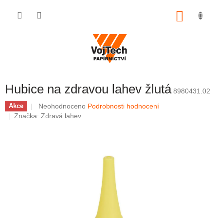
Přejít na obsah
NÁKUP
Hubice na zdravou lahev žlutá
8980431.02
Průměrné hodnocení produktu je 0,0 z 5 hvězdiček.
Neohodnoceno
Podrobnosti hodnocení
Akce
Značka:
Zdravá lahev