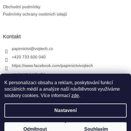
Obchodní podmínky
Podmínky ochrany osobních údajů
Kontakt
papirnictvi
@
vojtech.cz
+420 733 600 040
https://www.facebook.com/papirnictvivojtech
papirnictvivojtech/
+420 733 600 040
K personalizaci obsahu a reklam, poskytování funkcí
sociálních médií a analýze naší návštěvnosti využíváme
soubory cookies. Více informací
zde
.
Vytvořil Shoptet
&
Nastavení
Copyright 2026
Papírnictví VojTech
. Všechna práva
Odmítnout
Souhlasím
vyhrazena.
Upravit nastavení cookies