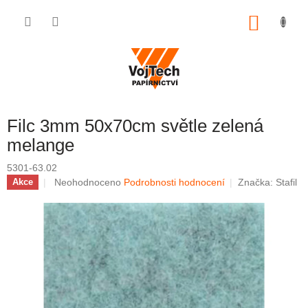
Přejít na obsah
NÁKUP
Filc 3mm 50x70cm světle zelená
melange
5301-63.02
Průměrné hodnocení produktu je 0,0 z 5 hvězdiček.
Neohodnoceno
Podrobnosti hodnocení
Značka:
Stafil
Akce