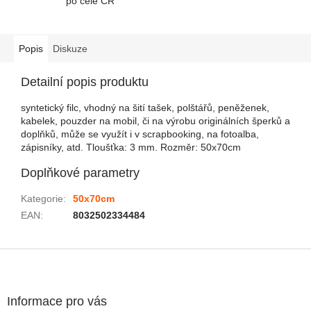
po celé ČR
Popis
Diskuze
Detailní popis produktu
syntetický filc, vhodný na šití tašek, polštářů, peněženek,
kabelek, pouzder na mobil, či na výrobu originálních šperků a
doplňků, může se využít i v scrapbooking, na fotoalba,
zápisníky, atd. Tloušťka: 3 mm. Rozměr: 50x70cm
Doplňkové parametry
Kategorie
:
50x70cm
EAN
:
8032502334484
Zápatí
Informace pro vás