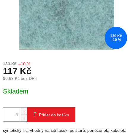
130 Kč
–10 %
130 Kč
–10 %
117 Kč
96,69 Kč bez DPH
Měrná cena:
Skladem
Přidat do košíku
syntetický filc, vhodný na šití tašek, polštářů, peněženek, kabelek,