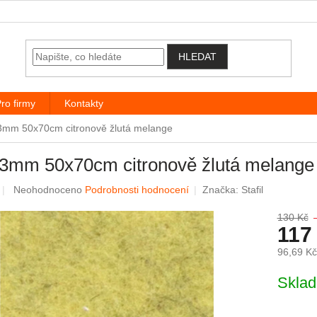
HLEDAT
ro firmy
Kontakty
 3mm 50x70cm citronově žlutá melange
 3mm 50x70cm citronově žlutá melange
Průměrné hodnocení produktu je 0,0 z 5 hvězdiček.
Neohodnoceno
Podrobnosti hodnocení
Značka:
Stafil
130 Kč
117
96,69 K
Měrná c
Skla