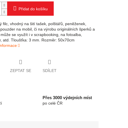
Přidat do košíku
ý filc, vhodný na šití tašek, polštářů, peněženek,
 pouzder na mobil, či na výrobu originálních šperků a
 může se využít i v scrapbooking, na fotoalba,
y, atd. Tloušťka: 3 mm. Rozměr: 50x70cm
 informace
ZEPTAT SE
SDÍLET
Přes 3000 výdejních míst
í
po celé ČR