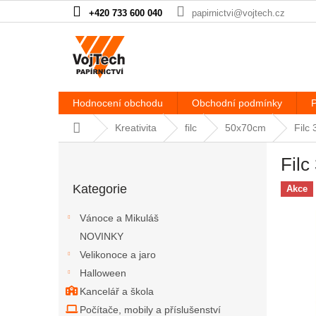
Přejít na obsah
+420 733 600 040
papirnictvi@vojtech.cz
Hodnocení obchodu
Obchodní podmínky
P
Domů
Kreativita
filc
50x70cm
Filc
Postranní panel
Filc
Přeskočit kategorie
Kategorie
Akce
Vánoce a Mikuláš
NOVINKY
Velikonoce a jaro
Halloween
Kancelář a škola
Počítače, mobily a příslušenství