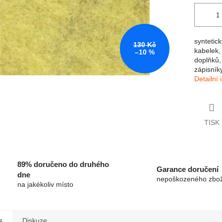
syntetick
130 Kč
kabelek,
–10 %
doplňků,
zápisník
Detailní
TISK
89% doručeno do druhého
Garance doručení
dne
nepoškozeného zbož
na jakékoliv místo
s
Diskuze