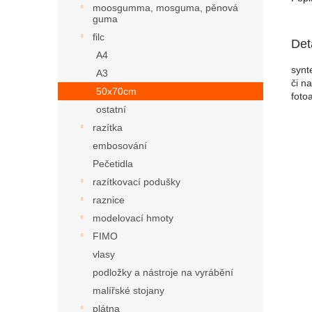
moosgumma, mosguma, pěnová
guma
filc
Det
A4
synt
A3
či n
50x70cm
foto
ostatní
razítka
embosování
Pečetidla
razítkovací podušky
raznice
modelovací hmoty
FIMO
vlasy
podložky a nástroje na vyrábění
malířské stojany
plátna