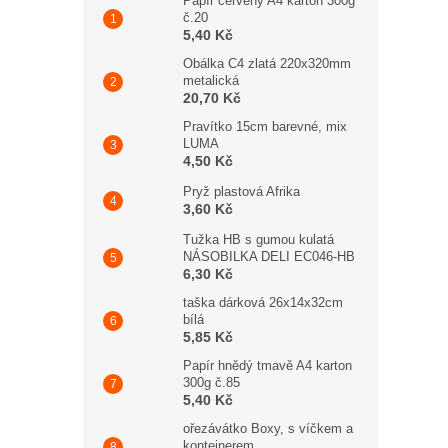
Papír červený A4 karton 300g
č.20
5,40 Kč
Obálka C4 zlatá 220x320mm
metalická
20,70 Kč
Pravítko 15cm barevné, mix
LUMA
4,50 Kč
Pryž plastová Afrika
3,60 Kč
Tužka HB s gumou kulatá
NÁSOBILKA DELI EC046-HB
6,30 Kč
taška dárková 26x14x32cm
bílá
5,85 Kč
Papír hnědý tmavě A4 karton
300g č.85
5,40 Kč
ořezávátko Boxy, s víčkem a
kontejnerem