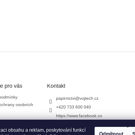
e pro vás
Kontakt
podmínky
papirnictvi
@
vojtech.cz
ochrany osobních
+420 733 600 040
https://www.facebook.co
m/papirnictvivojtech
zaci obsahu a reklam, poskytování funkcí
papirnictvivojtech/
Odmítnout
S