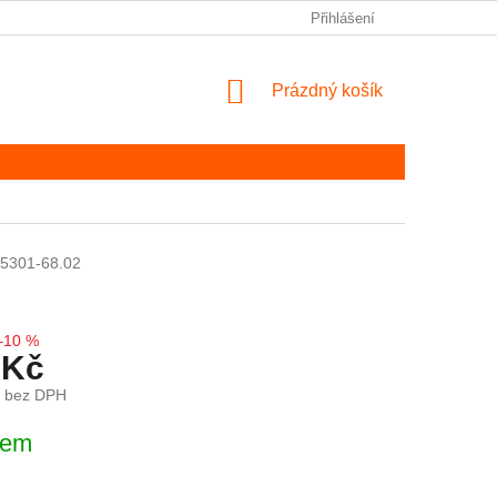
Přihlášení
NÁKUPNÍ KOŠÍK
Prázdný košík
5301-68.02
–10 %
 Kč
č bez DPH
ena:
dem