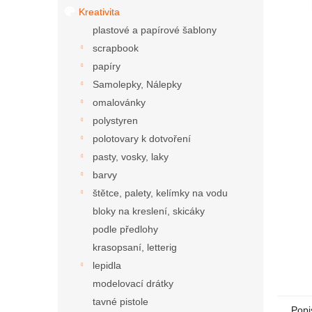
Kreativita
plastové a papírové šablony
scrapbook
papíry
Samolepky, Nálepky
omalovánky
polystyren
polotovary k dotvoření
pasty, vosky, laky
barvy
štětce, palety, kelímky na vodu
bloky na kreslení, skicáky
podle předlohy
krasopsaní, letterig
lepidla
modelovací drátky
tavné pistole
Popi