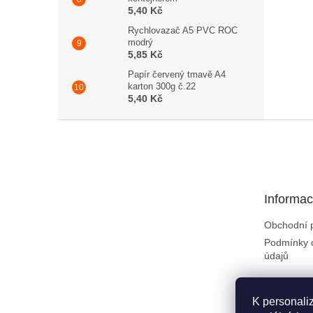
5,40 Kč
Rychlovazač A5 PVC ROC
modrý
5,85 Kč
Papír červený tmavě A4
karton 300g č.22
5,40 Kč
Zápatí
Informac
Obchodní 
Podmínky 
údajů
K personali