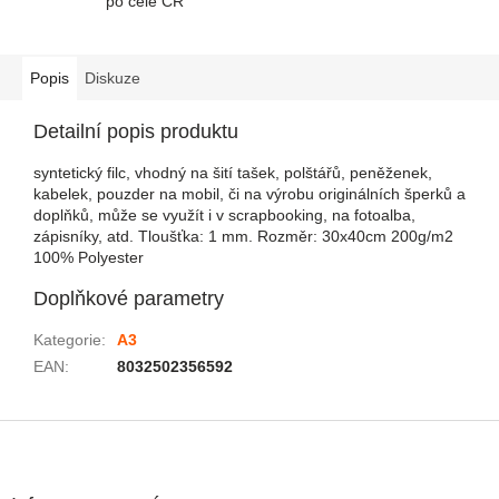
po celé ČR
Popis
Diskuze
Detailní popis produktu
syntetický filc, vhodný na šití tašek, polštářů, peněženek,
kabelek, pouzder na mobil, či na výrobu originálních šperků a
doplňků, může se využít i v scrapbooking, na fotoalba,
zápisníky, atd. Tloušťka: 1 mm. Rozměr: 30x40cm 200g/m2
100% Polyester
Doplňkové parametry
Kategorie
:
A3
EAN
:
8032502356592
Zápatí