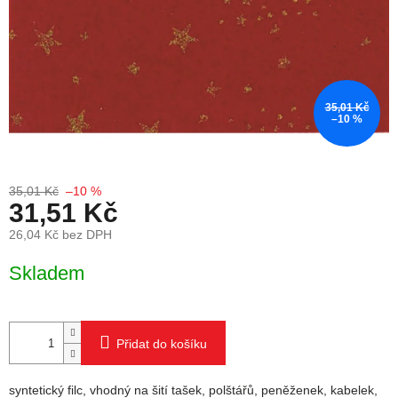
35,01 Kč
–10 %
35,01 Kč
–10 %
31,51 Kč
26,04 Kč bez DPH
Měrná cena:
Skladem
Přidat do košíku
syntetický filc, vhodný na šití tašek, polštářů, peněženek, kabelek,