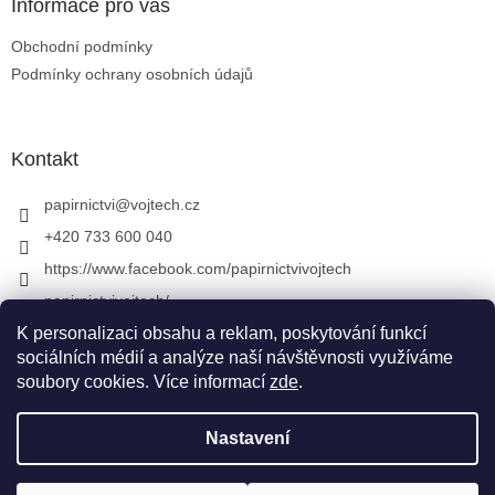
Informace pro vás
Obchodní podmínky
Podmínky ochrany osobních údajů
Kontakt
papirnictvi
@
vojtech.cz
+420 733 600 040
https://www.facebook.com/papirnictvivojtech
papirnictvivojtech/
+420 733 600 040
K personalizaci obsahu a reklam, poskytování funkcí
sociálních médií a analýze naší návštěvnosti využíváme
soubory cookies. Více informací
zde
.
Vytvořil Shoptet
&
Nastavení
Copyright 2026
Papírnictví VojTech
. Všechna práva