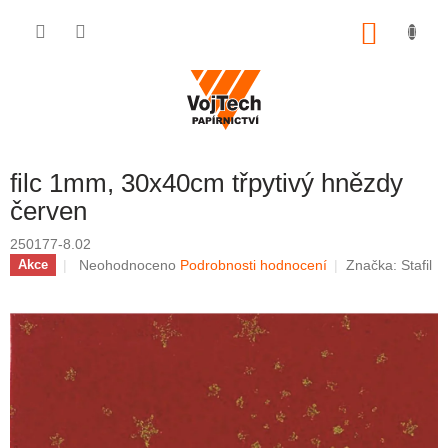
Přejít na obsah
NÁKUP
filc 1mm, 30x40cm třpytivý hnězdy
červen
250177-8.02
Průměrné hodnocení produktu je 0,0 z 5 hvězdiček.
Neohodnoceno
Podrobnosti hodnocení
Značka:
Stafil
Akce