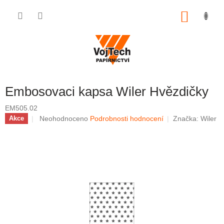
Přejít na obsah
NÁKUP
Embosovaci kapsa Wiler Hvězdičky
EM505.02
Průměrné hodnocení produktu je 0,0 z 5 hvězdiček.
Neohodnoceno
Podrobnosti hodnocení
Značka:
Wiler
Akce