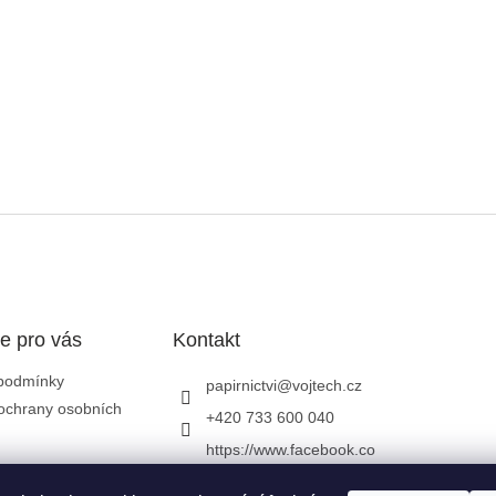
e pro vás
Kontakt
podmínky
papirnictvi
@
vojtech.cz
ochrany osobních
+420 733 600 040
https://www.facebook.co
m/papirnictvivojtech