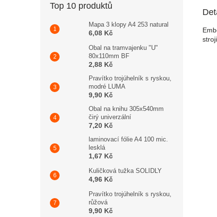
Top 10 produktů
Det
Mapa 3 klopy A4 253 natural
Embo
6,08 Kč
stro
Obal na tramvajenku "U"
80x110mm BF
2,88 Kč
Pravítko trojúhelník s ryskou,
modré LUMA
9,90 Kč
Obal na knihu 305x540mm
čirý univerzální
7,20 Kč
laminovací fólie A4 100 mic.
lesklá
1,67 Kč
Kuličková tužka SOLIDLY
4,96 Kč
Pravítko trojúhelník s ryskou,
růžová
9,90 Kč