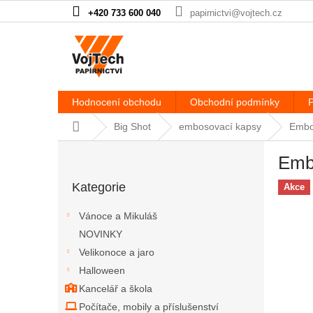
Přejít na obsah
+420 733 600 040
papirnictvi@vojtech.cz
Hodnocení obchodu
Obchodní podmínky
P
Domů
Big Shot
embosovací kapsy
Embo
Postranní panel
Emb
Přeskočit kategorie
Kategorie
Akce
Vánoce a Mikuláš
NOVINKY
Velikonoce a jaro
Halloween
Kancelář a škola
Počítače, mobily a příslušenství