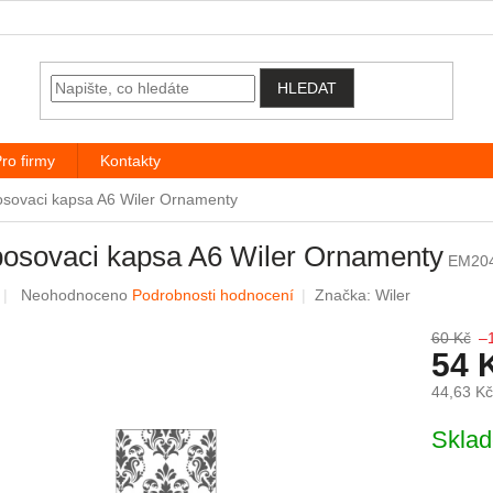
HLEDAT
ro firmy
Kontakty
sovaci kapsa A6 Wiler Ornamenty
osovaci kapsa A6 Wiler Ornamenty
EM204
Průměrné hodnocení produktu je 0,0 z 5 hvězdiček.
Neohodnoceno
Podrobnosti hodnocení
Značka:
Wiler
60 Kč
–
54 
44,63 K
Měrná c
Skla