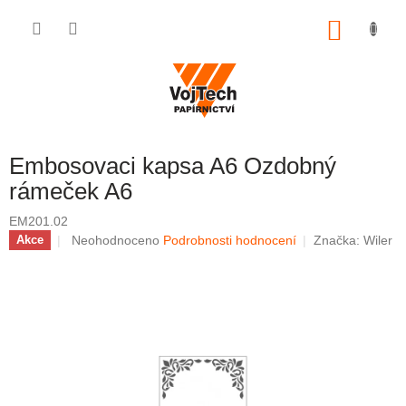
Přejít na obsah
NÁKUP
Embosovaci kapsa A6 Ozdobný
rámeček A6
EM201.02
Průměrné hodnocení produktu je 0,0 z 5 hvězdiček.
Neohodnoceno
Podrobnosti hodnocení
Značka:
Wiler
Akce