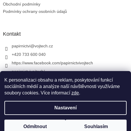
Obchodní podmínky
Podmínky ochrany osobních údajů
Kontakt
papirnictvi
@
vojtech.cz
+420 733 600 040
https://www.facebook.com/papirnictvivojtech
papirnictvivojtech/
+420 733 600 040
K personalizaci obsahu a reklam, poskytování funkcí
sociálních médií a analýze naší návštěvnosti využíváme
soubory cookies. Více informací
zde
.
Vytvořil Shoptet
&
Nastavení
Copyright 2026
Papírnictví VojTech
. Všechna práva
Odmítnout
Souhlasím
vyhrazena.
Upravit nastavení cookies