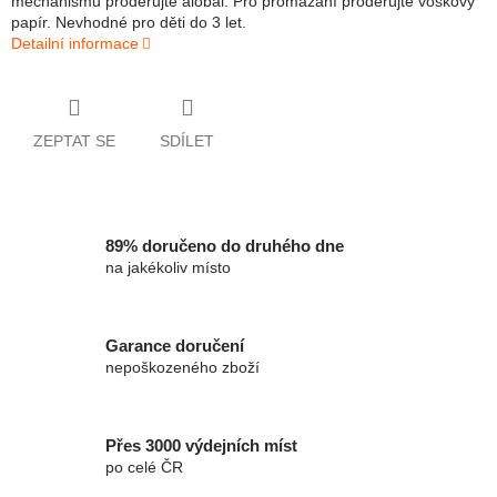
mechanismu proděrujte alobal. Pro promazání proděrujte voskový
papír. Nevhodné pro děti do 3 let.
Detailní informace
ZEPTAT SE
SDÍLET
89% doručeno do druhého dne
na jakékoliv místo
Garance doručení
nepoškozeného zboží
Přes 3000 výdejních míst
po celé ČR