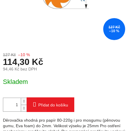
127 Kč
–10 %
127 Kč
–10 %
114,30 Kč
94,46 Kč bez DPH
Měrná cena:
Skladem
Přidat do košíku
Děrovačka vhodná pro papír 80-220g i pro mosgumu (pěnovou
gumu, Eva foam) do 2mm. Velikost výseku je 25mm Pro ostření