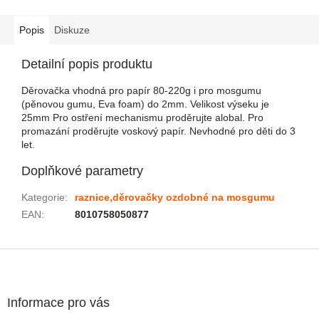
Popis
Diskuze
Detailní popis produktu
Děrovačka vhodná pro papír 80-220g i pro mosgumu
(pěnovou gumu, Eva foam) do 2mm. Velikost výseku je
25mm Pro ostření mechanismu proděrujte alobal. Pro
promazání proděrujte voskový papír. Nevhodné pro děti do 3
let.
Doplňkové parametry
Kategorie
:
raznice,děrovačky ozdobné na mosgumu
EAN
:
8010758050877
Zápatí
Informace pro vás