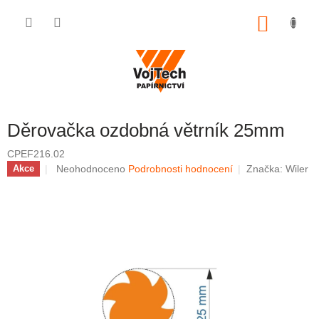
Přejít na obsah
NÁKUP
Děrovačka ozdobná větrník 25mm
CPEF216.02
Průměrné hodnocení produktu je 0,0 z 5 hvězdiček.
Neohodnoceno
Podrobnosti hodnocení
Značka:
Wiler
Akce