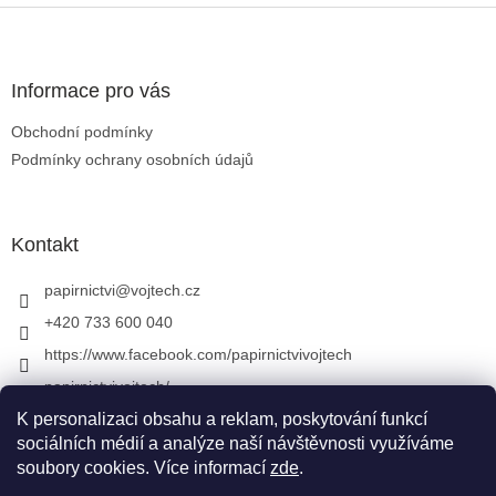
Zápatí
Informace pro vás
Obchodní podmínky
Podmínky ochrany osobních údajů
Kontakt
papirnictvi
@
vojtech.cz
+420 733 600 040
https://www.facebook.com/papirnictvivojtech
papirnictvivojtech/
+420 733 600 040
K personalizaci obsahu a reklam, poskytování funkcí
sociálních médií a analýze naší návštěvnosti využíváme
soubory cookies. Více informací
zde
.