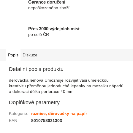
Garance doručení
nepoškozeného zboží
Přes 3000 výdejních míst
po celé ČR
Popis
Diskuze
Detailní popis produktu
děrovačka lemová Umožňuje rozvíjet vaši uměleckou
kreativitu přeměnou jednoduché lepenky na mozaiku nápadů
a dekorací délka perforace 40 mm
Doplňkové parametry
Kategorie
:
raznice, děrovačky na papír
EAN
:
8010758021303