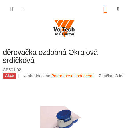
Přejít na obsah
NÁKUP
děrovačka ozdobná Okrajová
srdíčková
CPB01.02
Průměrné hodnocení produktu je 0,0 z 5 hvězdiček.
Neohodnoceno
Podrobnosti hodnocení
Značka:
Wiler
Akce