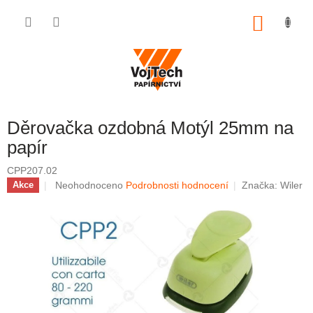
Přejít na obsah
NÁKUP
Děrovačka ozdobná Motýl 25mm na
papír
CPP207.02
Průměrné hodnocení produktu je 0,0 z 5 hvězdiček.
Neohodnoceno
Podrobnosti hodnocení
Značka:
Wiler
Akce