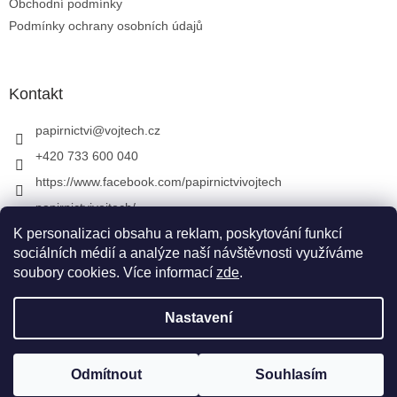
Obchodní podmínky
Podmínky ochrany osobních údajů
Kontakt
papirnictvi
@
vojtech.cz
+420 733 600 040
https://www.facebook.com/papirnictvivojtech
papirnictvivojtech/
+420 733 600 040
K personalizaci obsahu a reklam, poskytování funkcí
sociálních médií a analýze naší návštěvnosti využíváme
soubory cookies. Více informací
zde
.
Vytvořil Shoptet
&
Nastavení
Copyright 2026
Papírnictví VojTech
. Všechna práva
Odmítnout
Souhlasím
vyhrazena.
Upravit nastavení cookies