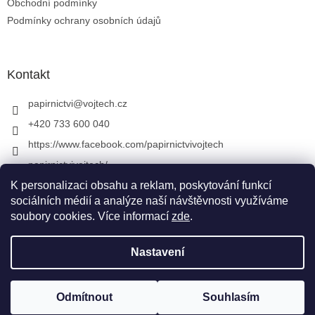
Obchodní podmínky
Podmínky ochrany osobních údajů
Kontakt
papirnictvi
@
vojtech.cz
+420 733 600 040
https://www.facebook.com/papirnictvivojtech
papirnictvivojtech/
+420 733 600 040
K personalizaci obsahu a reklam, poskytování funkcí
sociálních médií a analýze naší návštěvnosti využíváme
soubory cookies. Více informací
zde
.
Vytvořil Shoptet
&
Nastavení
Copyright 2026
Papírnictví VojTech
. Všechna práva
Odmítnout
Souhlasím
vyhrazena.
Upravit nastavení cookies