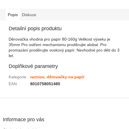
Popis
Diskuze
Detailní popis produktu
Děrovačka vhodná pro papír 80-160g Velikost výseku je
35mm Pro ostření mechanismu proděrujte alobal. Pro
promazání proděrujte voskový papír. Nevhodné pro děti do 3
let.
Doplňkové parametry
Kategorie
:
raznice, děrovačky na papír
EAN
:
8010758051485
Zápatí
Informace pro vás