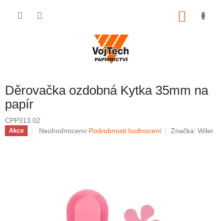
Přejít na obsah
NÁKUP
Děrovačka ozdobná Kytka 35mm na
papír
CPP313.02
Průměrné hodnocení produktu je 0,0 z 5 hvězdiček.
Neohodnoceno
Podrobnosti hodnocení
Značka:
Wiler
Akce