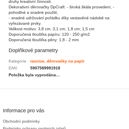
druhy kreativní činnosti.
Dekorativní děrovačky DpCraft: - široká škála provedení, -
pohodlné a snadné použití,
- snadné udržování pořádku díky vestavěné nádobě na
vyřezávané prvky.
Velikost motivu: 3,8 cm; 3,1 cm; 1,8 cm; 1,5 cm
Doporučená tloušťka papíru: 120 - 250 g/m2
Doporučená tloušťka pěny: 1,8 - 2 mm
Doplňkové parametry
Kategorie
:
raznice, děrovačky na papír
EAN
:
5907589991918
Položka byla vyprodána…
Zápatí
Informace pro vás
Obchodní podmínky
Podmínky ochrany osobních údajů