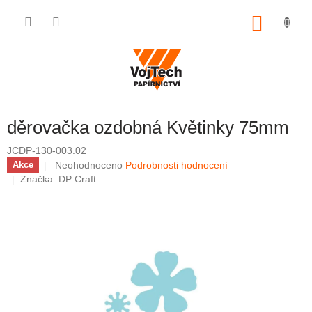
Přejít na obsah
NÁKUP
děrovačka ozdobná Květinky 75mm
JCDP-130-003.02
Průměrné hodnocení produktu je 0,0 z 5 hvězdiček.
Neohodnoceno
Podrobnosti hodnocení
Akce
Značka:
DP Craft