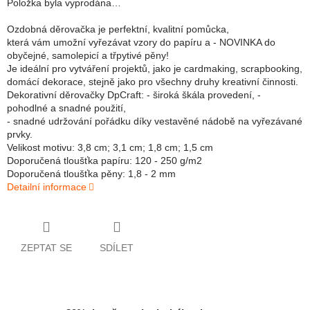
Položka byla vyprodána…
Ozdobná děrovačka je perfektní, kvalitní pomůcka,
která vám umožní vyřezávat vzory do papíru a - NOVINKA do
obyčejné, samolepicí a třpytivé pěny!
Je ideální pro vytváření projektů, jako je cardmaking, scrapbooking,
domácí dekorace, stejně jako pro všechny druhy kreativní činnosti.
Dekorativní děrovačky DpCraft: - široká škála provedení, -
pohodlné a snadné použití,
- snadné udržování pořádku díky vestavěné nádobě na vyřezávané
prvky.
Velikost motivu: 3,8 cm; 3,1 cm; 1,8 cm; 1,5 cm
Doporučená tloušťka papíru: 120 - 250 g/m2
Doporučená tloušťka pěny: 1,8 - 2 mm
Detailní informace
ZEPTAT SE
SDÍLET