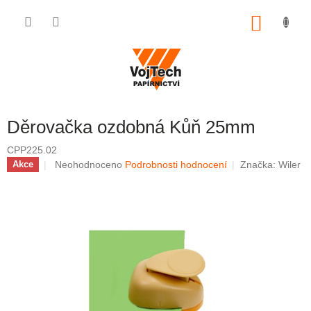
Přejít na obsah
NÁKUP
Děrovačka ozdobná Kůň 25mm
CPP225.02
Průměrné hodnocení produktu je 0,0 z 5 hvězdiček.
Neohodnoceno
Podrobnosti hodnocení
Značka:
Wiler
Akce