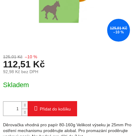
125,01 Kč
–10 %
125,01 Kč
–10 %
112,51 Kč
92,98 Kč bez DPH
Měrná cena:
Skladem
Přidat do košíku
Děrovačka vhodná pro papír 80-160g Velikost výseku je 25mm Pro
ostření mechanismu proděrujte alobal. Pro promazání proděrujte