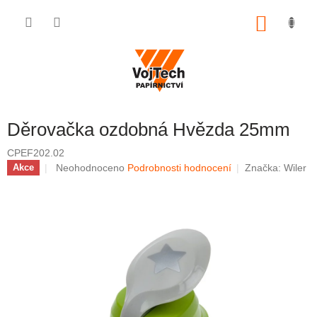
Přejít na obsah
NÁKUP
Děrovačka ozdobná Hvězda 25mm
CPEF202.02
Průměrné hodnocení produktu je 0,0 z 5 hvězdiček.
Neohodnoceno
Podrobnosti hodnocení
Značka:
Wiler
Akce