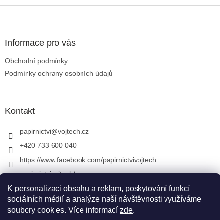
Zápatí
Informace pro vás
Obchodní podmínky
Podmínky ochrany osobních údajů
Kontakt
papirnictvi
@
vojtech.cz
+420 733 600 040
https://www.facebook.com/papirnictvivojtech
papirnictvivojtech/
+420 733 600 040
K personalizaci obsahu a reklam, poskytování funkcí
sociálních médií a analýze naší návštěvnosti využíváme
soubory cookies. Více informací
zde
.