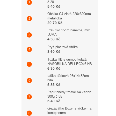
č.20
5,40 Kč
Obálka C4 zlatá 220x320mm
metalická
20,70 Kč
Pravítko 15cm barevné, mix
LUMA
4,50 Kč
Pryž plastová Afrika
3,60 Kč
Tužka HB s gumou kulatá
NÁSOBILKA DELI EC046-HB
6,30 Kč
taška dárková 26x14x32cm
bílá
5,85 Kč
Papír hnědý tmavě A4 karton
300g č.85
5,40 Kč
ořezávátko Boxy, s víčkem a
kontejnerem