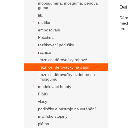
moosgumma, mosguma, pěnová
Det
guma
filc
Děro
razítka
mech
pro d
embosování
Pečetidla
razítkovací podušky
raznice
raznice, děrovačky rohové
raznice, děrovačky na papír
raznice,děrovačky ozdobné na
mosgumu
modelovací hmoty
FIMO
vlasy
podložky a nástroje na vyrábění
malířské stojany
plátna