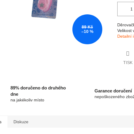
Děrovačk
89 Kč
Velikost
–10 %
Detailní
TISK
89% doručeno do druhého
Garance doručení
dne
nepoškozeného zbož
na jakékoliv místo
s
Diskuze