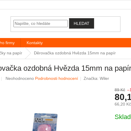
HLEDAT
ro firmy
Kontakty
čky na papír
Děrovačka ozdobná Hvězda 15mm na papír
ovačka ozdobná Hvězda 15mm na papí
Průměrné hodnocení produktu je 0,0 z 5 hvězdiček.
Neohodnoceno
Podrobnosti hodnocení
Značka:
Wiler
89 Kč
–
80,
66,20 K
Měrná c
Skla