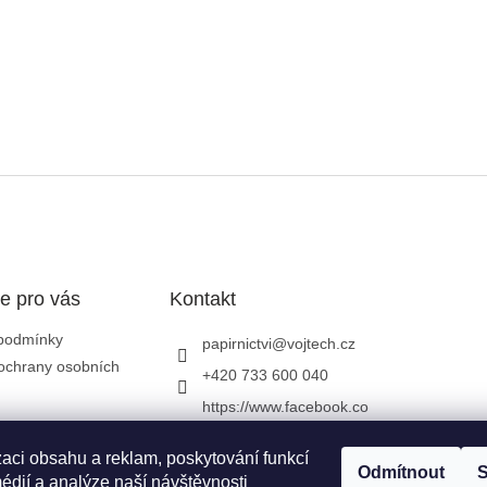
e pro vás
Kontakt
podmínky
papirnictvi
@
vojtech.cz
ochrany osobních
+420 733 600 040
https://www.facebook.co
m/papirnictvivojtech
zaci obsahu a reklam, poskytování funkcí
papirnictvivojtech/
Odmítnout
S
édií a analýze naší návštěvnosti