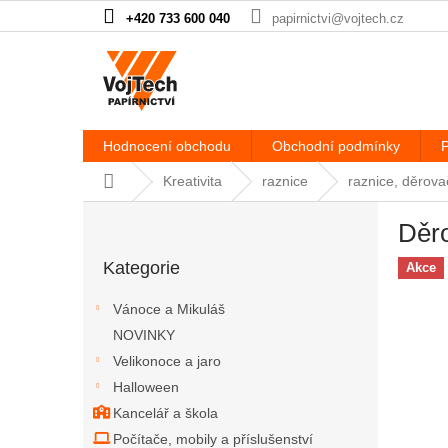
Přejít na obsah
+420 733 600 040
papirnictvi@vojtech.cz
Hodnocení obchodu
Obchodní podmínky
P
Domů
Kreativita
raznice
raznice, děrova
Postranní panel
Děr
Přeskočit kategorie
Kategorie
Akce
Vánoce a Mikuláš
NOVINKY
Velikonoce a jaro
Halloween
Kancelář a škola
Počítače, mobily a příslušenství