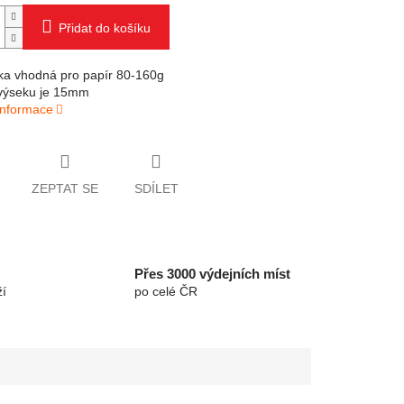
Přidat do košíku
a vhodná pro papír 80-160g
 výseku je 15mm
 informace
ZEPTAT SE
SDÍLET
Přes 3000 výdejních míst
í
po celé ČR