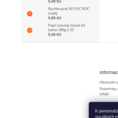
5,40 Kč
Rychlovazač A5 PVC ROC
modrý
5,85 Kč
Papír červený tmavě A4
karton 300g č.22
5,40 Kč
Zápatí
Informac
Obchodní 
Podmínky 
údajů
K personali
sociálních m