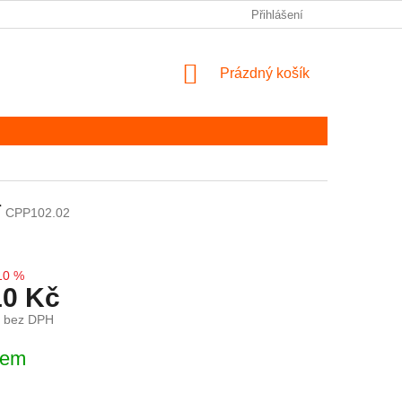
Přihlášení
NÁKUPNÍ KOŠÍK
Prázdný košík
r
CPP102.02
10 %
10 Kč
č bez DPH
ena:
dem