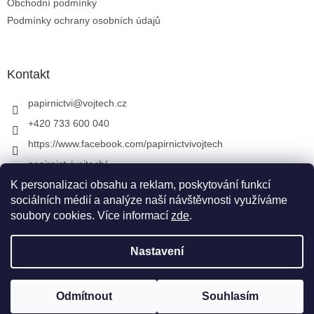
Obchodní podmínky
Podmínky ochrany osobních údajů
Kontakt
papirnictvi
@
vojtech.cz
+420 733 600 040
https://www.facebook.com/papirnictvivojtech
papirnictvivojtech/
+420 733 600 040
K personalizaci obsahu a reklam, poskytování funkcí
sociálních médií a analýze naší návštěvnosti využíváme
soubory cookies. Více informací
zde
.
Vytvořil Shoptet
&
Nastavení
Copyright 2026
Papírnictví VojTech
. Všechna práva
Odmítnout
Souhlasím
vyhrazena.
Upravit nastavení cookies