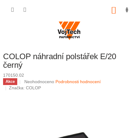
Přejít na obsah
NÁKUP
COLOP náhradní polstářek E/20
černý
170150.02
Průměrné hodnocení produktu je 0,0 z 5 hvězdiček.
Neohodnoceno
Podrobnosti hodnocení
Akce
Značka:
COLOP