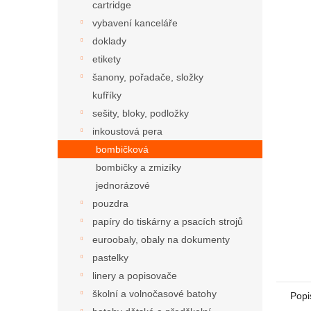
cartridge
vybavení kanceláře
doklady
etikety
šanony, pořadače, složky
kufříky
sešity, bloky, podložky
inkoustová pera
bombičková
bombičky a zmizíky
jednorázové
pouzdra
papíry do tiskárny a psacích strojů
euroobaly, obaly na dokumenty
pastelky
linery a popisovače
školní a volnočasové batohy
Popi