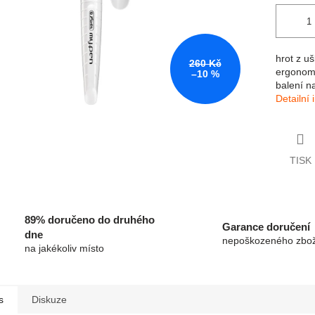
hrot z uš
260 Kč
ergonomi
–10 %
balení na
Detailní
TISK
89% doručeno do druhého
Garance doručení
dne
nepoškozeného zbož
na jakékoliv místo
s
Diskuze