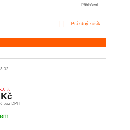
Přihlášení
NÁKUPNÍ KOŠÍK
Prázdný košík
8.02
–10 %
 Kč
Kč bez DPH
ena:
dem