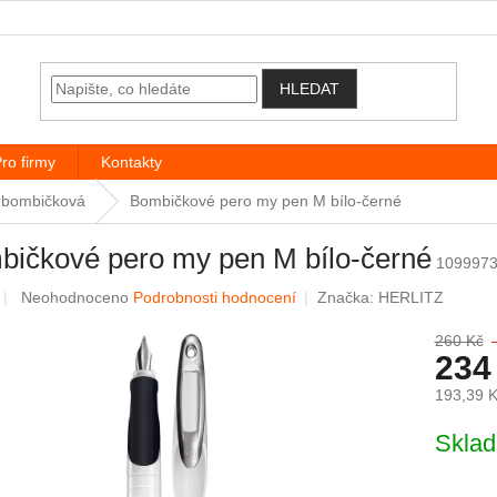
HLEDAT
ro firmy
Kontakty
bombičková
Bombičkové pero my pen M bílo-černé
bičkové pero my pen M bílo-černé
1099973
Průměrné hodnocení produktu je 0,0 z 5 hvězdiček.
Neohodnoceno
Podrobnosti hodnocení
Značka:
HERLITZ
260 Kč
234
193,39 
Měrná c
Skla