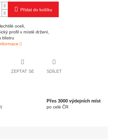
Přidat do košíku
lechtilé oceli,
cký profil v místě držení,
 blistru
 informace
ZEPTAT SE
SDÍLET
Přes 3000 výdejních míst
í
po celé ČR