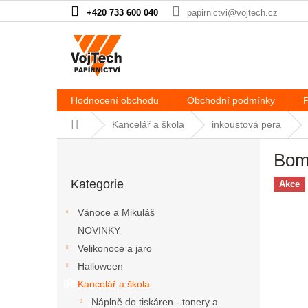
Přejít na obsah
+420 733 600 040
papirnictvi@vojtech.cz
Hodnocení obchodu
Obchodní podmínky
P
Domů
Kancelář a škola
inkoustová pera
Postranní panel
Bom
Přeskočit kategorie
Kategorie
Akce
Vánoce a Mikuláš
NOVINKY
Velikonoce a jaro
Halloween
Kancelář a škola
Náplně do tiskáren - tonery a