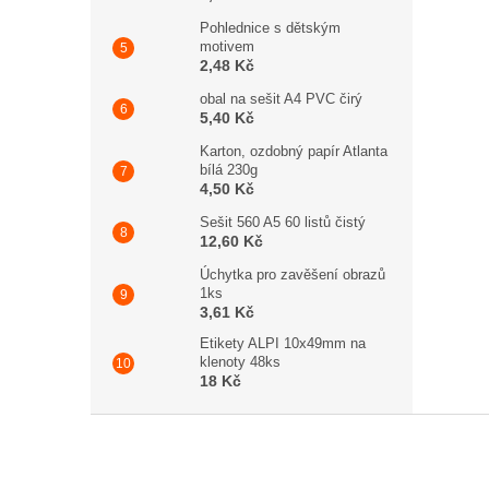
Pohlednice s dětským
motivem
2,48 Kč
obal na sešit A4 PVC čirý
5,40 Kč
Karton, ozdobný papír Atlanta
bílá 230g
4,50 Kč
Sešit 560 A5 60 listů čistý
12,60 Kč
Úchytka pro zavěšení obrazů
1ks
3,61 Kč
Etikety ALPI 10x49mm na
klenoty 48ks
18 Kč
Zápatí